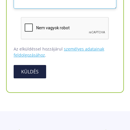
Az elküldéssel hozzájárul
személyes adatainak
feldolgozásához
.
KÜLDÉS