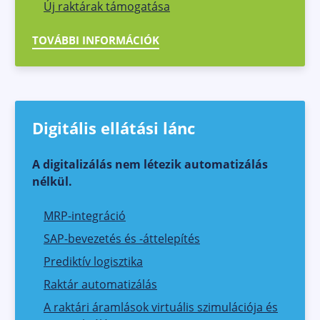
Új raktárak támogatása
TOVÁBBI INFORMÁCIÓK
Digitális ellátási lánc
A digitalizálás nem létezik automatizálás
nélkül.
MRP-integráció
SAP-bevezetés és -áttelepítés
Prediktív logisztika
Raktár automatizálás
A raktári áramlások virtuális szimulációja és