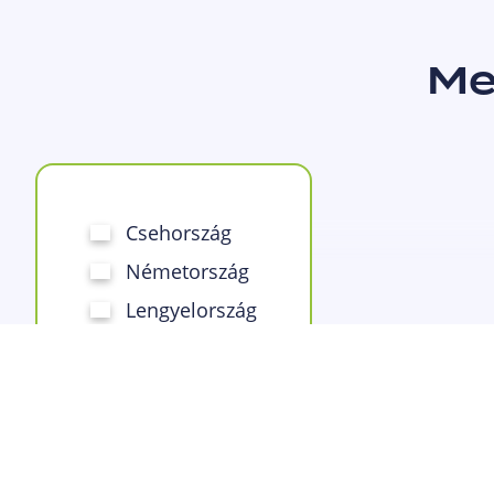
Me
Csehország
Németország
Lengyelország
Ausztria
Szlovákia
Olaszország
Magyarország