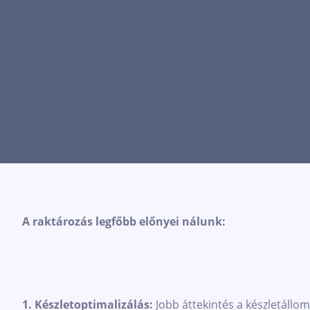
A raktározás legfőbb előnyei nálunk:
1. Készletoptimalizálás:
Jobb áttekintés a készletállo