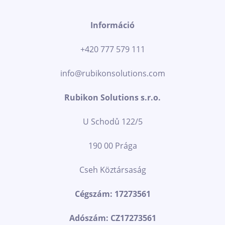
Információ
+420 777 579 111
info@rubikonsolutions.com
Rubikon Solutions s.r.o.
U Schodů 122/5
190 00 Prága
Cseh Köztársaság
Cégszám: 17273561
Adószám: CZ17273561