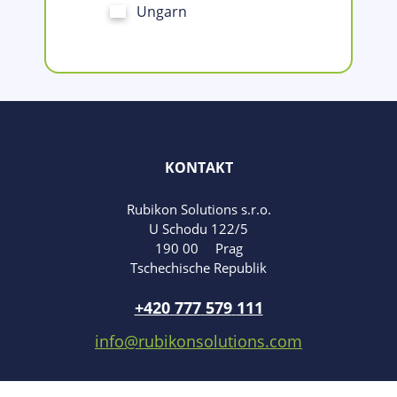
Ungarn
KONTAKT
Rubikon Solutions s.r.o.
U Schodu 122/5
190 00
Prag
Tschechische Republik
Tel
efon:
+420
777
579
111
E-
info@rubikonsolutions.com
mail: